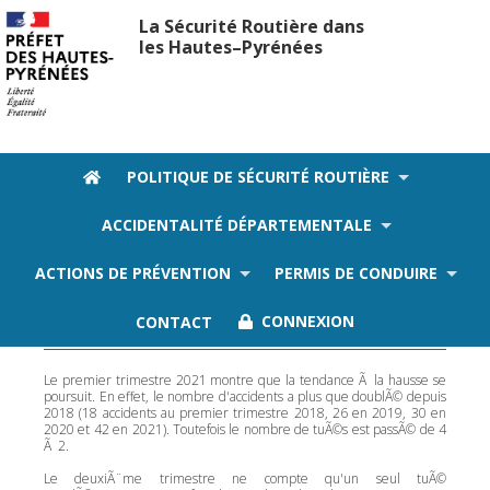
La Sécurité Routière dans
les Hautes–Pyrénées
POLITIQUE DE SÉCURITÉ ROUTIÈRE
ACCIDENTALITÉ DÉPARTEMENTALE
Publications 2021
ACTIONS DE PRÉVENTION
PERMIS DE CONDUIRE
Bilans trimestriels et annuel 2021
CONTACT
CONNEXION
Le premier trimestre 2021 montre que la tendance Ã la hausse se
poursuit. En effet, le nombre d'accidents a plus que doublÃ© depuis
2018 (18 accidents au premier trimestre 2018, 26 en 2019, 30 en
2020 et 42 en 2021). Toutefois le nombre de tuÃ©s est passÃ© de 4
Ã 2.
Le deuxiÃ¨me trimestre ne compte qu'un seul tuÃ©