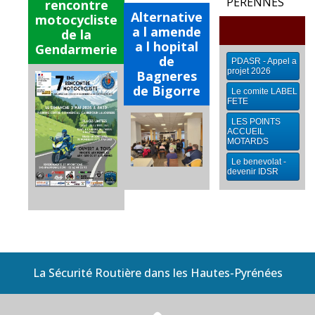
PÉRENNES
rencontre
Alternative
motocycliste
a l amende
de la
a l hopital
Gendarmerie
de
PDASR - Appel a
projet 2026
Bagneres
de Bigorre
Le comite LABEL
FETE
LES POINTS
ACCUEIL
MOTARDS
Le benevolat -
devenir IDSR
La Sécurité Routière dans les Hautes-Pyrénées