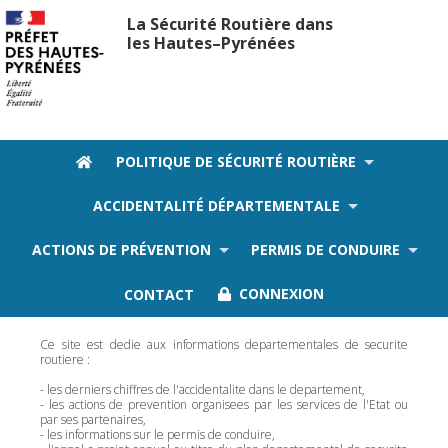
La Sécurité Routière dans
les Hautes–Pyrénées
POLITIQUE DE SÉCURITÉ ROUTIÈRE
ACCIDENTALITÉ DÉPARTEMENTALE
Ce site est dedie aux informations
ACTIONS DE PRÉVENTION
PERMIS DE CONDUIRE
departementales de securite routiere
CONTACT
CONNEXION
Ce site est dedie aux informations departementales de securite
routiere :
- les derniers chiffres de l'accidentalite dans le departement,
- les actions de prevention organisees par les services de l'Etat ou
par ses partenaires,
- les informations sur le permis de conduire,