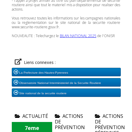
- l'appel a projet annuel au titre du plan departemental de securite
routiere ainsi que tout le materiel mis a disposition pour realiser des
actions.
Vous retrouvez toutes les informations sur les campagnes nationales
ou la reglementation sur le site national de la securite routiere
www.securite-routiere.gouv.fr.
NOUVEAUTE : Telechargez le
BILAN NATIONAL 2025
de l'ONISR
Liens connexes :
La Prefecture des Hautes-Pyrenees
Observatoire National Interministeriel de la Securite Routiere
Site national de la securite routiere
ACTUALITÉ
ACTIONS
ACTIONS
DE
DE
PRÉVENTION
PRÉVENTION
7eme