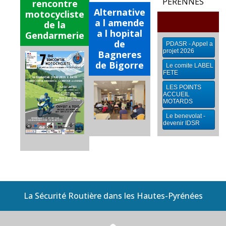
PÉRENNES
rencontre
Alternative
motocycliste
a l amende
de la
a l hopital
Gendarmerie
de
PDASR - Appel a
projet 2026
Bagneres
de Bigorre
Le comite LABEL
FETE
LES POINTS
ACCUEIL
MOTARDS
Le benevolat -
devenir IDSR
La Sécurité Routière dans les Hautes-Pyrénées