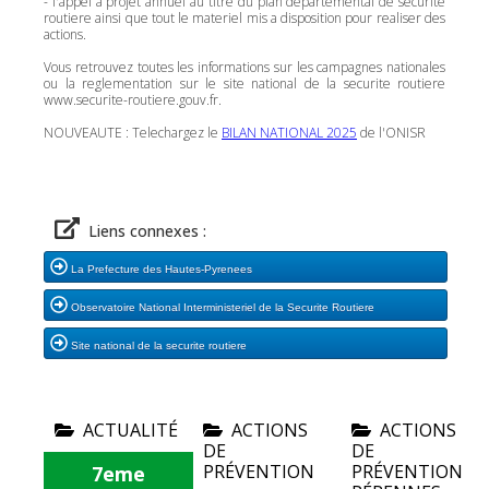
- l'appel a projet annuel au titre du plan departemental de securite
routiere ainsi que tout le materiel mis a disposition pour realiser des
actions.
Vous retrouvez toutes les informations sur les campagnes nationales
ou la reglementation sur le site national de la securite routiere
www.securite-routiere.gouv.fr.
NOUVEAUTE : Telechargez le
BILAN NATIONAL 2025
de l'ONISR
Liens connexes :
La Prefecture des Hautes-Pyrenees
Observatoire National Interministeriel de la Securite Routiere
Site national de la securite routiere
ACTUALITÉ
ACTIONS
ACTIONS
DE
DE
PRÉVENTION
PRÉVENTION
7eme