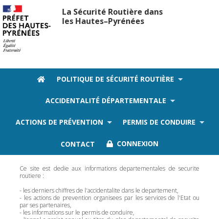
La Sécurité Routière dans
les Hautes–Pyrénées
POLITIQUE DE SÉCURITÉ ROUTIÈRE
ACCIDENTALITÉ DÉPARTEMENTALE
Ce site est dedie aux informations
ACTIONS DE PRÉVENTION
PERMIS DE CONDUIRE
departementales de securite routiere
CONTACT
CONNEXION
Ce site est dedie aux informations departementales de securite
routiere :
- les derniers chiffres de l'accidentalite dans le departement,
- les actions de prevention organisees par les services de l'Etat ou
par ses partenaires,
- les informations sur le permis de conduire,