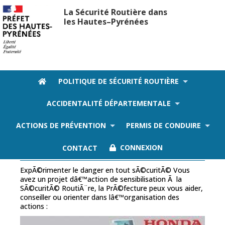
La Sécurité Routière dans
les Hautes–Pyrénées
POLITIQUE DE SÉCURITÉ ROUTIÈRE
ACCIDENTALITÉ DÉPARTEMENTALE
Le materiel mis a disposition
ACTIONS DE PRÉVENTION
PERMIS DE CONDUIRE
Simulateur de conduite deux roues
CONTACT
CONNEXION
ExpÃ©rimenter le danger en tout sÃ©curitÃ© Vous
avez un projet dâ€™action de sensibilisation Ã la
SÃ©curitÃ© RoutiÃ¨re, la PrÃ©fecture peux vous aider,
conseiller ou orienter dans lâ€™organisation des
actions :