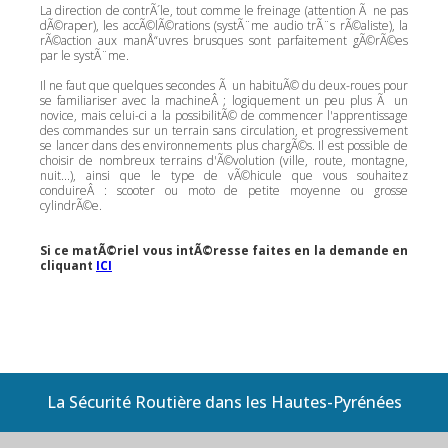
La direction de contrÃ´le, tout comme le freinage (attention Ã ne pas
dÃ©raper), les accÃ©lÃ©rations (systÃ¨me audio trÃ¨s rÃ©aliste), la
rÃ©action aux manÅ“uvres brusques sont parfaitement gÃ©rÃ©es
par le systÃ¨me.
Il ne faut que quelques secondes Ã un habituÃ© du deux-roues pour
se familiariser avec la machineÂ ; logiquement un peu plus Ã un
novice, mais celui-ci a la possibilitÃ© de commencer l'apprentissage
des commandes sur un terrain sans circulation, et progressivement
se lancer dans des environnements plus chargÃ©s. Il est possible de
choisir de nombreux terrains d'Ã©volution (ville, route, montagne,
nuit...), ainsi que le type de vÃ©hicule que vous souhaitez
conduireÂ : scooter ou moto de petite moyenne ou grosse
cylindrÃ©e.
Si ce matÃ©riel vous intÃ©resse faites en la demande en
cliquant
ICI
La Sécurité Routière dans les Hautes-Pyrénées