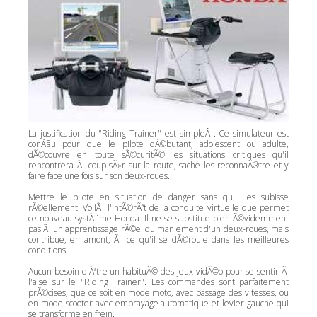
La justification du "Riding Trainer" est simpleÂ : Ce simulateur est
conÃ§u pour que le pilote dÃ©butant, adolescent ou adulte,
dÃ©couvre en toute sÃ©curitÃ© les situations critiques qu'il
rencontrera Ã coup sÃ»r sur la route, sache les reconnaÃ®tre et y
faire face une fois sur son deux-roues.
Mettre le pilote en situation de danger sans qu'il les subisse
rÃ©ellement. VoilÃ l'intÃ©rÃªt de la conduite virtuelle que permet
ce nouveau systÃ¨me Honda. Il ne se substitue bien Ã©videmment
pas Ã un apprentissage rÃ©el du maniement d'un deux-roues, mais
contribue, en amont, Ã ce qu'il se dÃ©roule dans les meilleures
conditions.
Aucun besoin d'Ãªtre un habituÃ© des jeux vidÃ©o pour se sentir Ã
l'aise sur le "Riding Trainer". Les commandes sont parfaitement
prÃ©cises, que ce soit en mode moto, avec passage des vitesses, ou
en mode scooter avec embrayage automatique et levier gauche qui
se transforme en frein.