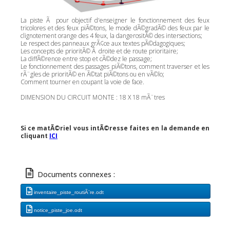
La piste Ã pour objectif d'enseigner le fonctionnement des feux
tricolores et des feux piÃ©tons, le mode dÃ©gradÃ© des feux par le
clignotement orange des 4 feux, la dangerositÃ© des intersections;
Le respect des panneaux grÃ¢ce aux textes pÃ©dagogiques;
Les concepts de prioritÃ© Ã droite et de route prioritaire;
La diffÃ©rence entre stop et cÃ©dez le passage;
Le fonctionnement des passages piÃ©tons, comment traverser et les
rÃ¨gles de prioritÃ© en Ã©tat piÃ©tons ou en vÃ©lo;
Comment tourner en coupant la voie de face.
DIMENSION DU CIRCUIT MONTE : 18 X 18 mÃ¨tres
Si ce matÃ©riel vous intÃ©resse faites en la demande en
cliquant
ICI
Documents connexes :
inventaire_piste_routiÃ¨re.odt
notice_piste_joe.odt