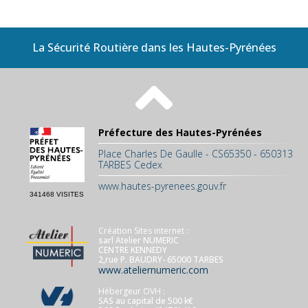
La Sécurité Routière dans les Hautes-Pyrénées
Préfecture des Hautes-Pyrénées
Place Charles De Gaulle - CS65350 - 650313
TARBES Cedex
www.hautes-pyrenees.gouv.fr
341468 VISITES
Création Sites internet :
sarl Atelier NUMERIC
CENTRE KENNEDY
2,rue P. BAUDRY- 65000 TARBES
www.ateliernumeric.com
Hébergeur OVH :
SAS au capital de 500 k€