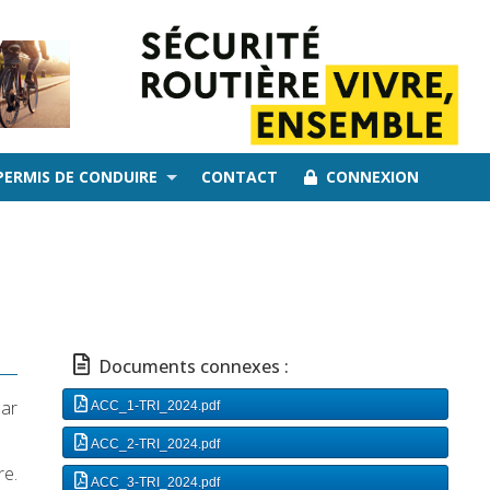
PERMIS DE CONDUIRE
CONTACT
CONNEXION
Documents connexes :
par
ACC_1-TRI_2024.pdf
ACC_2-TRI_2024.pdf
re.
ACC_3-TRI_2024.pdf