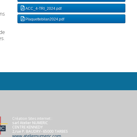
ACC_4-TRI_2024.pdf
ins
Plaquettebilan2024.pdf
 de
es.
Création Sites internet :
sarl Atelier NUMERIC
CENTRE KENNEDY
2,rue P. BAUDRY- 65000 TARBES
www.ateliernumeric.com